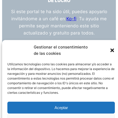
DE LUCRO
Si este portal te ha sido útil, puedes apoyarlo
invitándome a un café en
Ko-fi
. Tu ayuda me
permite seguir manteniendo este sitio
actualizado y gratuito para todos.
¿Tienes alguna duda o sugerencia? Escríbeme
Gestionar el consentimiento
a
info@empleosanitarioinvestigacion.es
de las cookies
Utilizamos tecnologías como las cookies para almacenar y/o acceder a
la información del dispositivo. Lo hacemos para mejorar la experiencia de
navegación y para mostrar anuncios (no) personalizados. El
Descargo de Responsabilidad
consentimiento a estas tecnologías nos permitirá procesar datos como el
comportamiento de navegación o los ID's únicos en este sitio. No
consentir o retirar el consentimiento, puede afectar negativamente a
Declaración de Privacidad
Política de cookies
ciertas características y funciones.
Funciona gracias a
WordPress
Aceptar