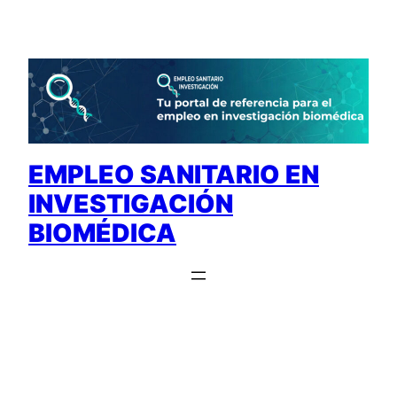
Saltar
al
contenido
EMPLEO SANITARIO EN
INVESTIGACIÓN
BIOMÉDICA