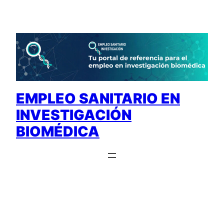
Saltar
al
contenido
EMPLEO SANITARIO EN
INVESTIGACIÓN
BIOMÉDICA