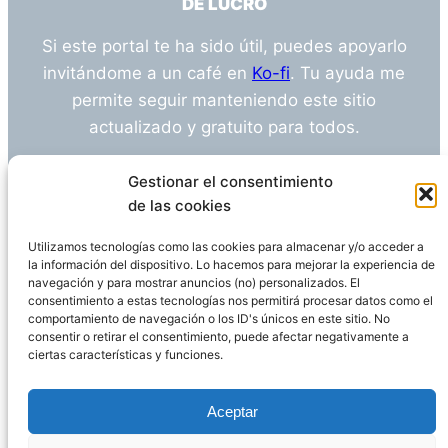
DE LUCRO
Si este portal te ha sido útil, puedes apoyarlo
invitándome a un café en
Ko-fi
. Tu ayuda me
permite seguir manteniendo este sitio
actualizado y gratuito para todos.
¿Tienes alguna duda o sugerencia? Escríbeme
Gestionar el consentimiento
a
info@empleosanitarioinvestigacion.es
de las cookies
Utilizamos tecnologías como las cookies para almacenar y/o acceder a
la información del dispositivo. Lo hacemos para mejorar la experiencia de
navegación y para mostrar anuncios (no) personalizados. El
Descargo de Responsabilidad
consentimiento a estas tecnologías nos permitirá procesar datos como el
comportamiento de navegación o los ID's únicos en este sitio. No
consentir o retirar el consentimiento, puede afectar negativamente a
Declaración de Privacidad
Política de cookies
ciertas características y funciones.
Funciona gracias a
WordPress
Aceptar