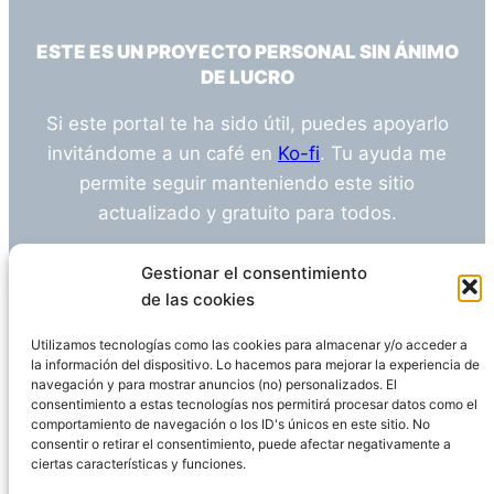
ESTE ES UN PROYECTO PERSONAL SIN ÁNIMO
DE LUCRO
Si este portal te ha sido útil, puedes apoyarlo
invitándome a un café en
Ko-fi
. Tu ayuda me
permite seguir manteniendo este sitio
actualizado y gratuito para todos.
¿Tienes alguna duda o sugerencia? Escríbeme
Gestionar el consentimiento
a
info@empleosanitarioinvestigacion.es
de las cookies
Utilizamos tecnologías como las cookies para almacenar y/o acceder a
la información del dispositivo. Lo hacemos para mejorar la experiencia de
navegación y para mostrar anuncios (no) personalizados. El
Descargo de Responsabilidad
consentimiento a estas tecnologías nos permitirá procesar datos como el
comportamiento de navegación o los ID's únicos en este sitio. No
consentir o retirar el consentimiento, puede afectar negativamente a
Declaración de Privacidad
Política de cookies
ciertas características y funciones.