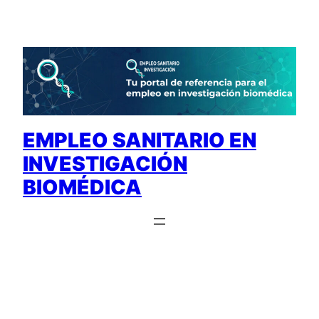
Saltar
al
contenido
EMPLEO SANITARIO EN
INVESTIGACIÓN
BIOMÉDICA