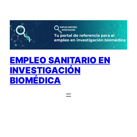
Saltar
al
contenido
EMPLEO SANITARIO EN
INVESTIGACIÓN
BIOMÉDICA