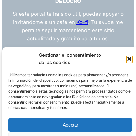
DE LUCRO
Si este portal te ha sido útil, puedes apoyarlo
invitándome a un café en
Ko-fi
. Tu ayuda me
permite seguir manteniendo este sitio
actualizado y gratuito para todos.
¿Tienes alguna duda o sugerencia? Escríbeme
Gestionar el consentimiento
a
info@empleosanitarioinvestigacion.es
de las cookies
Utilizamos tecnologías como las cookies para almacenar y/o acceder a
la información del dispositivo. Lo hacemos para mejorar la experiencia de
navegación y para mostrar anuncios (no) personalizados. El
Descargo de Responsabilidad
consentimiento a estas tecnologías nos permitirá procesar datos como el
comportamiento de navegación o los ID's únicos en este sitio. No
consentir o retirar el consentimiento, puede afectar negativamente a
Declaración de Privacidad
Política de cookies
ciertas características y funciones.
Funciona gracias a
WordPress
Aceptar