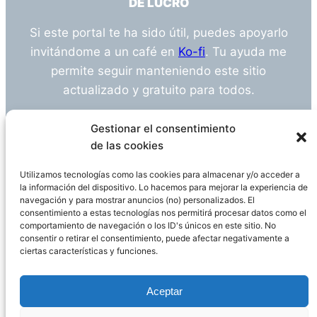
DE LUCRO
Si este portal te ha sido útil, puedes apoyarlo
invitándome a un café en
Ko-fi
. Tu ayuda me
permite seguir manteniendo este sitio
actualizado y gratuito para todos.
¿Tienes alguna duda o sugerencia? Escríbeme
Gestionar el consentimiento
a
info@empleosanitarioinvestigacion.es
de las cookies
Utilizamos tecnologías como las cookies para almacenar y/o acceder a
la información del dispositivo. Lo hacemos para mejorar la experiencia de
navegación y para mostrar anuncios (no) personalizados. El
Descargo de Responsabilidad
consentimiento a estas tecnologías nos permitirá procesar datos como el
comportamiento de navegación o los ID's únicos en este sitio. No
consentir o retirar el consentimiento, puede afectar negativamente a
Declaración de Privacidad
Política de cookies
ciertas características y funciones.
Funciona gracias a
WordPress
Aceptar