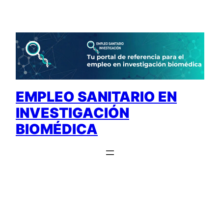
Saltar
al
contenido
EMPLEO SANITARIO EN
INVESTIGACIÓN
BIOMÉDICA