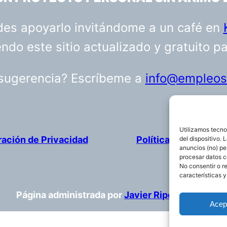
uedes apoyarlo invitándome a un café en
do este sitio actualizado y gratuito p
 sugerencia? Escríbeme a
info@empleosa
Utilizamos tecno
ración de Privacidad
Política de cookies
del dispositivo.
anuncios (no) pe
procesar datos c
No consentir o r
características y
Página administrada por
Javier Ripoll
Acep