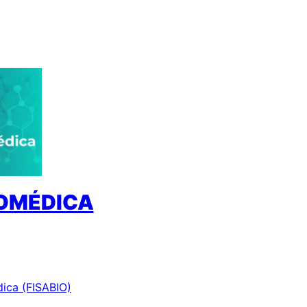
IOMÉDICA
dica (FISABIO)