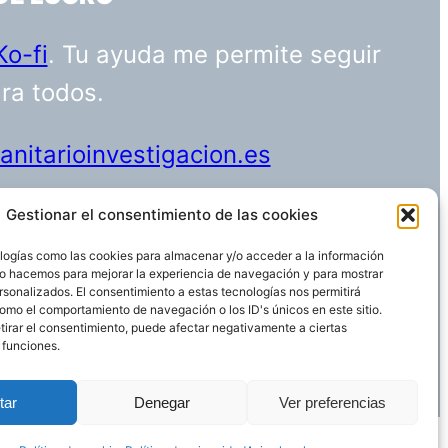
Ko-fi
. Tu ayuda me permite seguir
ara todos.
nitarioinvestigacion.es
Gestionar el consentimiento de las cookies
logías como las cookies para almacenar y/o acceder a la información
Funciona gracias a
WordPress
 Lo hacemos para mejorar la experiencia de navegación y para mostrar
rsonalizados. El consentimiento a estas tecnologías nos permitirá
omo el comportamiento de navegación o los ID's únicos en este sitio.
etirar el consentimiento, puede afectar negativamente a ciertas
 funciones.
tar
Denegar
Ver preferencias