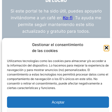
DE LUCRO
Si este portal te ha sido útil, puedes apoyarlo
invitándome a un café en
Ko-fi
. Tu ayuda me
permite seguir manteniendo este sitio
actualizado y gratuito para todos.
¿Tienes alguna duda o sugerencia? Escríbeme
Gestionar el consentimiento
a
info@empleosanitarioinvestigacion.es
de las cookies
Utilizamos tecnologías como las cookies para almacenar y/o acceder a
la información del dispositivo. Lo hacemos para mejorar la experiencia de
navegación y para mostrar anuncios (no) personalizados. El
Descargo de Responsabilidad
consentimiento a estas tecnologías nos permitirá procesar datos como el
comportamiento de navegación o los ID's únicos en este sitio. No
consentir o retirar el consentimiento, puede afectar negativamente a
Declaración de Privacidad
Política de cookies
ciertas características y funciones.
Funciona gracias a
WordPress
Aceptar