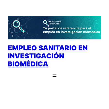
Saltar
al
contenido
EMPLEO SANITARIO EN
INVESTIGACIÓN
BIOMÉDICA