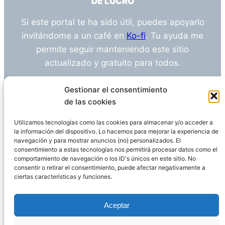
DE LUCRO
Si este portal te ha sido útil, puedes apoyarlo
invitándome a un café en
Ko-fi
. Tu ayuda me
permite seguir manteniendo este sitio
actualizado y gratuito para todos.
¿Tienes alguna duda o sugerencia? Escríbeme
Gestionar el consentimiento
a
info@empleosanitarioinvestigacion.es
de las cookies
Utilizamos tecnologías como las cookies para almacenar y/o acceder a
la información del dispositivo. Lo hacemos para mejorar la experiencia de
navegación y para mostrar anuncios (no) personalizados. El
Descargo de Responsabilidad
consentimiento a estas tecnologías nos permitirá procesar datos como el
comportamiento de navegación o los ID's únicos en este sitio. No
consentir o retirar el consentimiento, puede afectar negativamente a
Declaración de Privacidad
Política de cookies
ciertas características y funciones.
Funciona gracias a
WordPress
Aceptar