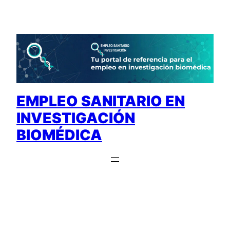
Saltar
al
contenido
EMPLEO SANITARIO EN
INVESTIGACIÓN
BIOMÉDICA