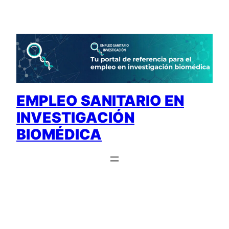
Saltar
al
contenido
EMPLEO SANITARIO EN
INVESTIGACIÓN
BIOMÉDICA