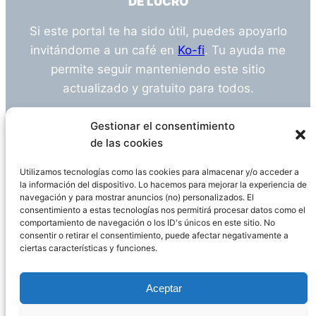
DE LUCRO
Si este portal te ha sido útil, puedes apoyarlo
invitándome a un café en
Ko-fi
. Tu ayuda me
permite seguir manteniendo este sitio
actualizado y gratuito para todos.
¿Tienes alguna duda o sugerencia? Escríbeme
Gestionar el consentimiento
a
info@empleosanitarioinvestigacion.es
de las cookies
Utilizamos tecnologías como las cookies para almacenar y/o acceder a
la información del dispositivo. Lo hacemos para mejorar la experiencia de
navegación y para mostrar anuncios (no) personalizados. El
Descargo de Responsabilidad
consentimiento a estas tecnologías nos permitirá procesar datos como el
comportamiento de navegación o los ID's únicos en este sitio. No
consentir o retirar el consentimiento, puede afectar negativamente a
Declaración de Privacidad
Política de cookies
ciertas características y funciones.
Funciona gracias a
WordPress
Aceptar