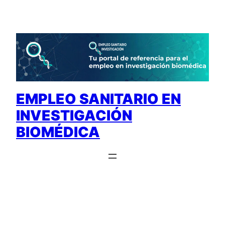
Saltar
al
contenido
EMPLEO SANITARIO EN
INVESTIGACIÓN
BIOMÉDICA