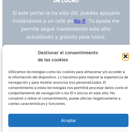
DE LUCRO
Si este portal te ha sido útil, puedes apoyarlo
invitándome a un café en
Ko-fi
. Tu ayuda me
permite seguir manteniendo este sitio
actualizado y gratuito para todos.
¿Tienes alguna duda o sugerencia? Escríbeme
Gestionar el consentimiento
a
info@empleosanitarioinvestigacion.es
de las cookies
Utilizamos tecnologías como las cookies para almacenar y/o acceder a
la información del dispositivo. Lo hacemos para mejorar la experiencia de
navegación y para mostrar anuncios (no) personalizados. El
Descargo de Responsabilidad
consentimiento a estas tecnologías nos permitirá procesar datos como el
comportamiento de navegación o los ID's únicos en este sitio. No
consentir o retirar el consentimiento, puede afectar negativamente a
Declaración de Privacidad
Política de cookies
ciertas características y funciones.
Funciona gracias a
WordPress
Aceptar