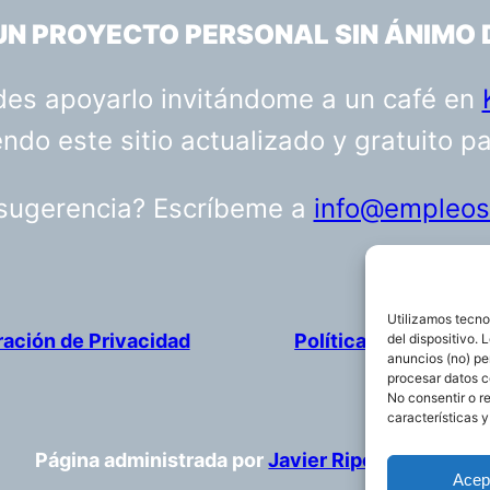
 UN PROYECTO PERSONAL SIN ÁNIMO 
uedes apoyarlo invitándome a un café en
do este sitio actualizado y gratuito p
 sugerencia? Escríbeme a
info@empleosa
Utilizamos tecno
ración de Privacidad
Política de cookies
del dispositivo.
anuncios (no) pe
procesar datos c
No consentir o r
características y
Página administrada por
Javier Ripoll
Acep