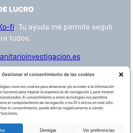
DE LUCRO
Ko-fi
. Tu ayuda me permite seguir
ara todos.
nitarioinvestigacion.es
Gestionar el consentimiento de las cookies
logías como las cookies para almacenar y/o acceder a la información
Funciona gracias a
WordPress
 Lo hacemos para mejorar la experiencia de navegación y para mostrar
rsonalizados. El consentimiento a estas tecnologías nos permitirá
omo el comportamiento de navegación o los ID's únicos en este sitio.
etirar el consentimiento, puede afectar negativamente a ciertas
 funciones.
tar
Denegar
Ver preferencias