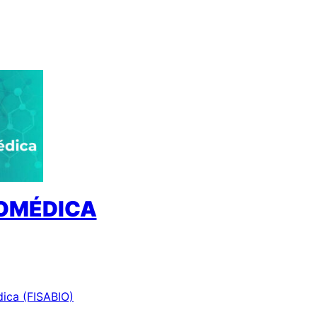
IOMÉDICA
dica (FISABIO)