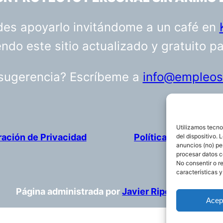
uedes apoyarlo invitándome a un café en
do este sitio actualizado y gratuito p
 sugerencia? Escríbeme a
info@empleosa
Utilizamos tecno
ración de Privacidad
Política de cookies
del dispositivo.
anuncios (no) pe
procesar datos c
No consentir o r
características y
Página administrada por
Javier Ripoll
Acep