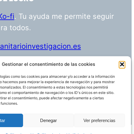
Ko-fi
. Tu ayuda me permite seguir
ara todos.
nitarioinvestigacion.es
Gestionar el consentimiento de las cookies
logías como las cookies para almacenar y/o acceder a la información
Funciona gracias a
WordPress
 Lo hacemos para mejorar la experiencia de navegación y para mostrar
rsonalizados. El consentimiento a estas tecnologías nos permitirá
omo el comportamiento de navegación o los ID's únicos en este sitio.
etirar el consentimiento, puede afectar negativamente a ciertas
 funciones.
tar
Denegar
Ver preferencias