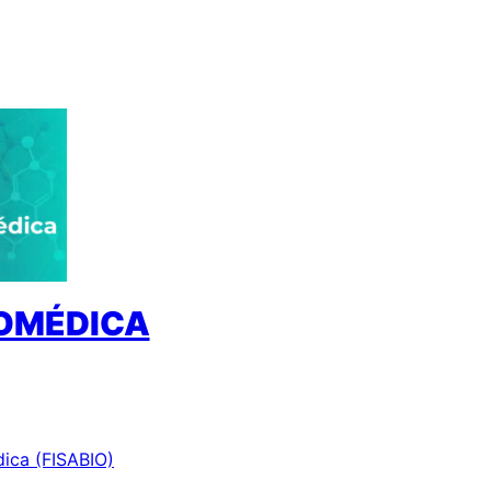
IOMÉDICA
dica (FISABIO)