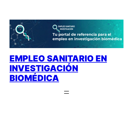
Saltar
al
contenido
EMPLEO SANITARIO EN
INVESTIGACIÓN
BIOMÉDICA