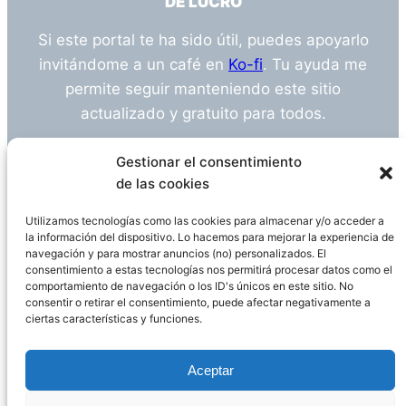
DE LUCRO
Si este portal te ha sido útil, puedes apoyarlo
invitándome a un café en
Ko-fi
. Tu ayuda me
permite seguir manteniendo este sitio
actualizado y gratuito para todos.
¿Tienes alguna duda o sugerencia? Escríbeme
Gestionar el consentimiento
a
info@empleosanitarioinvestigacion.es
de las cookies
Utilizamos tecnologías como las cookies para almacenar y/o acceder a
la información del dispositivo. Lo hacemos para mejorar la experiencia de
navegación y para mostrar anuncios (no) personalizados. El
Descargo de Responsabilidad
consentimiento a estas tecnologías nos permitirá procesar datos como el
comportamiento de navegación o los ID's únicos en este sitio. No
consentir o retirar el consentimiento, puede afectar negativamente a
Declaración de Privacidad
Política de cookies
ciertas características y funciones.
Funciona gracias a
WordPress
Aceptar