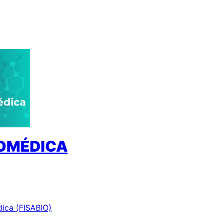
IOMÉDICA
dica (FISABIO)