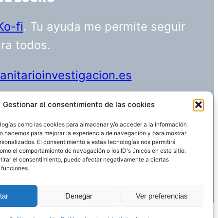
Ko-fi
. Tu ayuda me permite seguir
ara todos.
nitarioinvestigacion.es
Gestionar el consentimiento de las cookies
logías como las cookies para almacenar y/o acceder a la información
Funciona gracias a
WordPress
 Lo hacemos para mejorar la experiencia de navegación y para mostrar
rsonalizados. El consentimiento a estas tecnologías nos permitirá
omo el comportamiento de navegación o los ID's únicos en este sitio.
etirar el consentimiento, puede afectar negativamente a ciertas
 funciones.
tar
Denegar
Ver preferencias