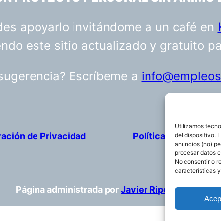
uedes apoyarlo invitándome a un café en
do este sitio actualizado y gratuito p
 sugerencia? Escríbeme a
info@empleosa
Utilizamos tecno
ración de Privacidad
Política de cookies
del dispositivo.
anuncios (no) pe
procesar datos c
No consentir o r
características y
Página administrada por
Javier Ripoll
Acep