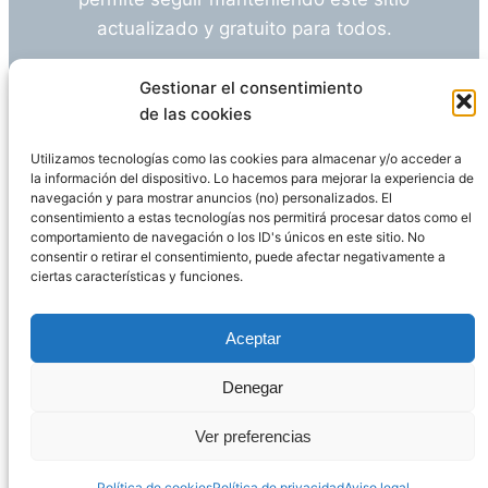
actualizado y gratuito para todos.
¿Tienes alguna duda o sugerencia? Escríbeme
Gestionar el consentimiento
a
info@empleosanitarioinvestigacion.es
de las cookies
Utilizamos tecnologías como las cookies para almacenar y/o acceder a
la información del dispositivo. Lo hacemos para mejorar la experiencia de
navegación y para mostrar anuncios (no) personalizados. El
Descargo de Responsabilidad
consentimiento a estas tecnologías nos permitirá procesar datos como el
comportamiento de navegación o los ID's únicos en este sitio. No
consentir o retirar el consentimiento, puede afectar negativamente a
Declaración de Privacidad
Política de cookies
ciertas características y funciones.
Funciona gracias a
WordPress
Aceptar
Denegar
Página administrada por
Javier Ripoll
Ver preferencias
Política de cookies
Política de privacidad
Aviso legal