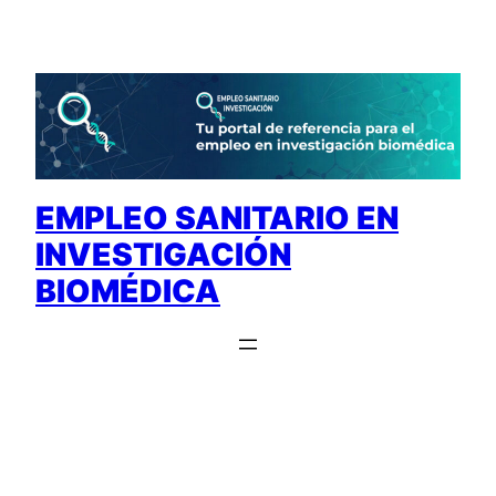
Saltar
al
contenido
EMPLEO SANITARIO EN
INVESTIGACIÓN
BIOMÉDICA