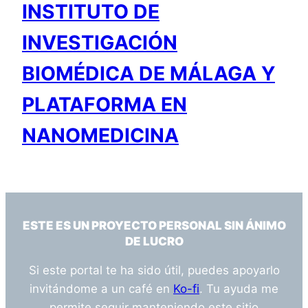
INSTITUTO DE
INVESTIGACIÓN
BIOMÉDICA DE MÁLAGA Y
PLATAFORMA EN
NANOMEDICINA
ESTE ES UN PROYECTO PERSONAL SIN ÁNIMO
DE LUCRO
Si este portal te ha sido útil, puedes apoyarlo
invitándome a un café en
Ko-fi
. Tu ayuda me
permite seguir manteniendo este sitio