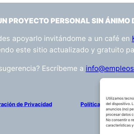
 UN PROYECTO PERSONAL SIN ÁNIMO 
uedes apoyarlo invitándome a un café en
do este sitio actualizado y gratuito p
 sugerencia? Escríbeme a
info@empleosa
Utilizamos tecno
ración de Privacidad
Política de cookies
del dispositivo.
anuncios (no) pe
procesar datos c
No consentir o r
características y