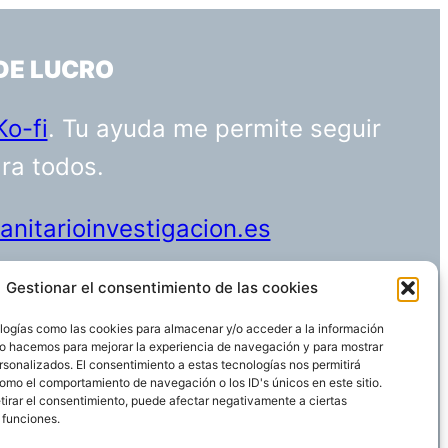
DE LUCRO
Ko-fi
. Tu ayuda me permite seguir
ara todos.
nitarioinvestigacion.es
Gestionar el consentimiento de las cookies
logías como las cookies para almacenar y/o acceder a la información
Funciona gracias a
WordPress
 Lo hacemos para mejorar la experiencia de navegación y para mostrar
rsonalizados. El consentimiento a estas tecnologías nos permitirá
omo el comportamiento de navegación o los ID's únicos en este sitio.
etirar el consentimiento, puede afectar negativamente a ciertas
 funciones.