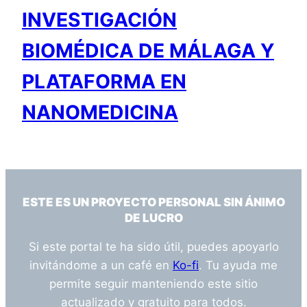
INVESTIGACIÓN
BIOMÉDICA DE MÁLAGA Y
PLATAFORMA EN
NANOMEDICINA
ESTE ES UN PROYECTO PERSONAL SIN ÁNIMO
DE LUCRO
Si este portal te ha sido útil, puedes apoyarlo
invitándome a un café en
Ko-fi
. Tu ayuda me
permite seguir manteniendo este sitio
actualizado y gratuito para todos.