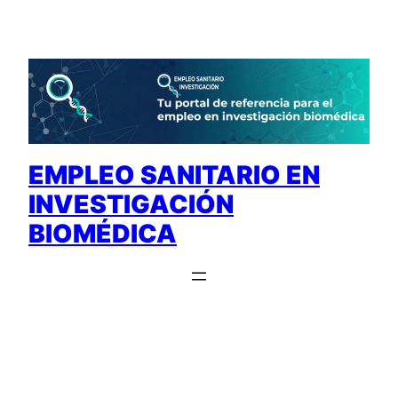
Saltar
al
contenido
EMPLEO SANITARIO EN
INVESTIGACIÓN
BIOMÉDICA