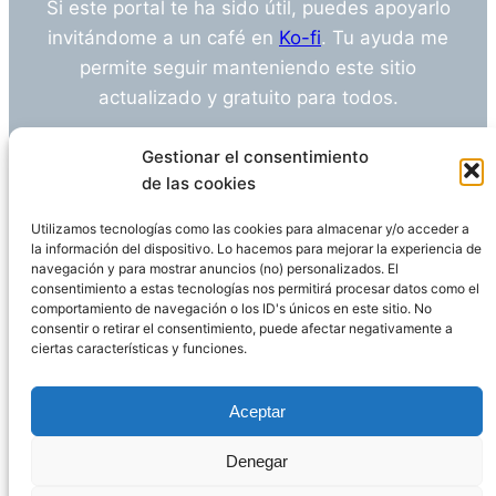
Si este portal te ha sido útil, puedes apoyarlo
invitándome a un café en
Ko-fi
. Tu ayuda me
permite seguir manteniendo este sitio
actualizado y gratuito para todos.
¿Tienes alguna duda o sugerencia? Escríbeme
Gestionar el consentimiento
a
info@empleosanitarioinvestigacion.es
de las cookies
Utilizamos tecnologías como las cookies para almacenar y/o acceder a
la información del dispositivo. Lo hacemos para mejorar la experiencia de
navegación y para mostrar anuncios (no) personalizados. El
Descargo de Responsabilidad
consentimiento a estas tecnologías nos permitirá procesar datos como el
comportamiento de navegación o los ID's únicos en este sitio. No
consentir o retirar el consentimiento, puede afectar negativamente a
Declaración de Privacidad
Política de cookies
ciertas características y funciones.
Funciona gracias a
WordPress
Aceptar
Denegar