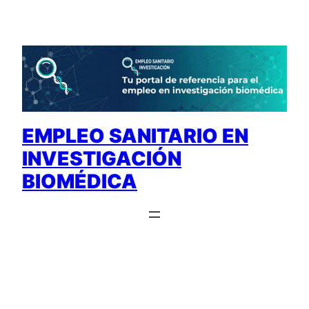
Saltar
al
contenido
EMPLEO SANITARIO EN
INVESTIGACIÓN
BIOMÉDICA