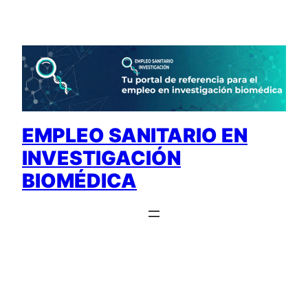
Saltar
al
contenido
EMPLEO SANITARIO EN
INVESTIGACIÓN
BIOMÉDICA