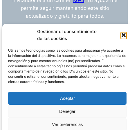
invitándome a un café en
Ko-fi
. Tu ayuda me
permite seguir manteniendo este sitio
actualizado y gratuito para todos.
¿Tienes alguna duda o sugerencia? Escríbeme
Gestionar el consentimiento
a
info@empleosanitarioinvestigacion.es
de las cookies
Utilizamos tecnologías como las cookies para almacenar y/o acceder a
la información del dispositivo. Lo hacemos para mejorar la experiencia de
navegación y para mostrar anuncios (no) personalizados. El
Descargo de Responsabilidad
consentimiento a estas tecnologías nos permitirá procesar datos como el
comportamiento de navegación o los ID's únicos en este sitio. No
consentir o retirar el consentimiento, puede afectar negativamente a
Declaración de Privacidad
Política de cookies
ciertas características y funciones.
Funciona gracias a
WordPress
Aceptar
Denegar
Página administrada por
Javier Ripoll
Ver preferencias