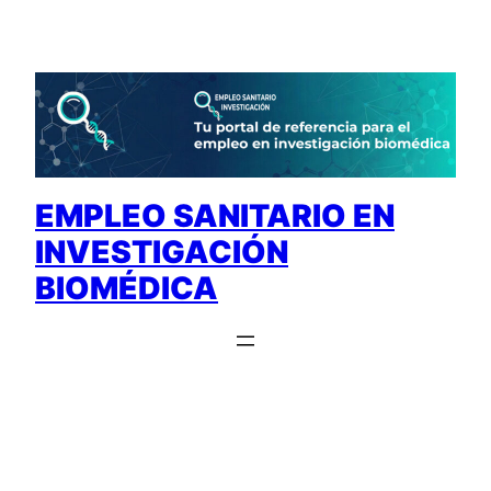
Saltar
al
contenido
EMPLEO SANITARIO EN
INVESTIGACIÓN
BIOMÉDICA