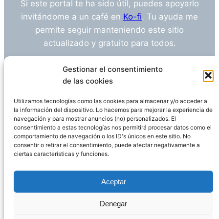
Si este portal te ha sido útil, puedes apoyarlo
invitándome a un café en
Ko-fi
. Tu ayuda me
permite seguir manteniendo este sitio
actualizado y gratuito para todos.
¿Tienes alguna duda o sugerencia? Escríbeme
Gestionar el consentimiento
a
info@empleosanitarioinvestigacion.es
de las cookies
Utilizamos tecnologías como las cookies para almacenar y/o acceder a
la información del dispositivo. Lo hacemos para mejorar la experiencia de
navegación y para mostrar anuncios (no) personalizados. El
Descargo de Responsabilidad
consentimiento a estas tecnologías nos permitirá procesar datos como el
comportamiento de navegación o los ID's únicos en este sitio. No
consentir o retirar el consentimiento, puede afectar negativamente a
Declaración de Privacidad
Política de cookies
ciertas características y funciones.
Funciona gracias a
WordPress
Aceptar
Denegar