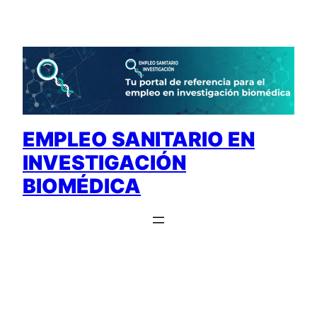
Saltar
al
contenido
EMPLEO SANITARIO EN
INVESTIGACIÓN
BIOMÉDICA