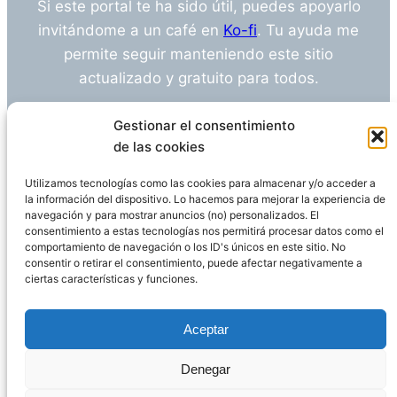
Si este portal te ha sido útil, puedes apoyarlo
invitándome a un café en
Ko-fi
. Tu ayuda me
permite seguir manteniendo este sitio
actualizado y gratuito para todos.
¿Tienes alguna duda o sugerencia? Escríbeme
Gestionar el consentimiento
a
info@empleosanitarioinvestigacion.es
de las cookies
Utilizamos tecnologías como las cookies para almacenar y/o acceder a
la información del dispositivo. Lo hacemos para mejorar la experiencia de
navegación y para mostrar anuncios (no) personalizados. El
Descargo de Responsabilidad
consentimiento a estas tecnologías nos permitirá procesar datos como el
comportamiento de navegación o los ID's únicos en este sitio. No
consentir o retirar el consentimiento, puede afectar negativamente a
Declaración de Privacidad
Política de cookies
ciertas características y funciones.
Funciona gracias a
WordPress
Aceptar
Denegar