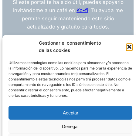
Si este portal te ha sido útil, puedes apoyarlo
invitándome a un café en
Ko-fi
. Tu ayuda me
permite seguir manteniendo este sitio
actualizado y gratuito para todos.
¿Tienes alguna duda o sugerencia? Escríbeme
Gestionar el consentimiento
a
info@empleosanitarioinvestigacion.es
de las cookies
Utilizamos tecnologías como las cookies para almacenar y/o acceder a
la información del dispositivo. Lo hacemos para mejorar la experiencia de
navegación y para mostrar anuncios (no) personalizados. El
Descargo de Responsabilidad
consentimiento a estas tecnologías nos permitirá procesar datos como el
comportamiento de navegación o los ID's únicos en este sitio. No
consentir o retirar el consentimiento, puede afectar negativamente a
Declaración de Privacidad
Política de cookies
ciertas características y funciones.
Funciona gracias a
WordPress
Aceptar
Denegar