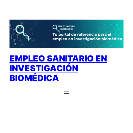
Saltar
al
contenido
EMPLEO SANITARIO EN
INVESTIGACIÓN
BIOMÉDICA