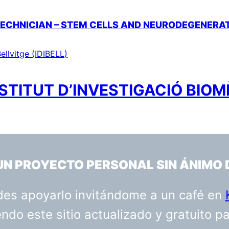
TECHNICIAN – STEM CELLS AND NEURODEGENERA
ellvitge (IDIBELL)
STITUT D’INVESTIGACIÓ BIOM
 UN PROYECTO PERSONAL SIN ÁNIMO 
uedes apoyarlo invitándome a un café en
do este sitio actualizado y gratuito p