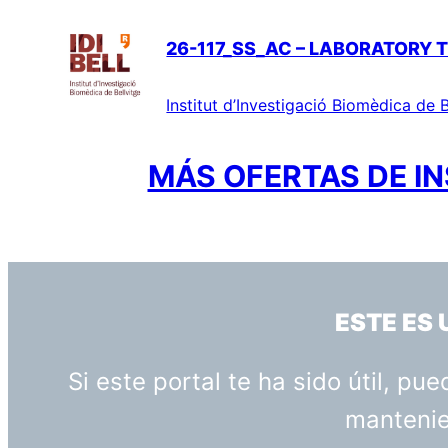
26-117_SS_AC – LABORATORY 
Institut d’Investigació Biomèdica de B
MÁS OFERTAS DE IN
ESTE ES
Si este portal te ha sido útil, p
mantenien