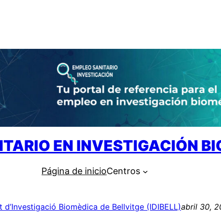
ITARIO EN INVESTIGACIÓN B
Página de inicio
Centros
ut d’Investigació Biomèdica de Bellvitge (IDIBELL)
abril 30, 