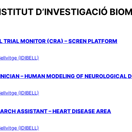
NSTITUT D’INVESTIGACIÓ BIOM
AL TRIAL MONITOR (CRA) – SCREN PLATFORM
ellvitge (IDIBELL)
HNICIAN – HUMAN MODELING OF NEUROLOGICAL 
ellvitge (IDIBELL)
SEARCH ASSISTANT – HEART DISEASE AREA
ellvitge (IDIBELL)