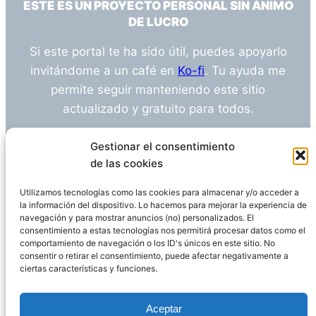
ESTE ES UN PROYECTO PERSONAL SIN ÁNIMO
DE LUCRO
Si este portal te ha sido útil, puedes apoyarlo
invitándome a un café en
Ko-fi
. Tu ayuda me
permite seguir manteniendo este sitio
actualizado y gratuito para todos.
¿Tienes alguna duda o sugerencia? Escríbeme
Gestionar el consentimiento
a
info@empleosanitarioinvestigacion.es
de las cookies
Utilizamos tecnologías como las cookies para almacenar y/o acceder a
la información del dispositivo. Lo hacemos para mejorar la experiencia de
navegación y para mostrar anuncios (no) personalizados. El
Descargo de Responsabilidad
consentimiento a estas tecnologías nos permitirá procesar datos como el
comportamiento de navegación o los ID's únicos en este sitio. No
consentir o retirar el consentimiento, puede afectar negativamente a
Declaración de Privacidad
Política de cookies
ciertas características y funciones.
Funciona gracias a
WordPress
Aceptar