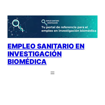
Saltar
al
contenido
EMPLEO SANITARIO EN
INVESTIGACIÓN
BIOMÉDICA