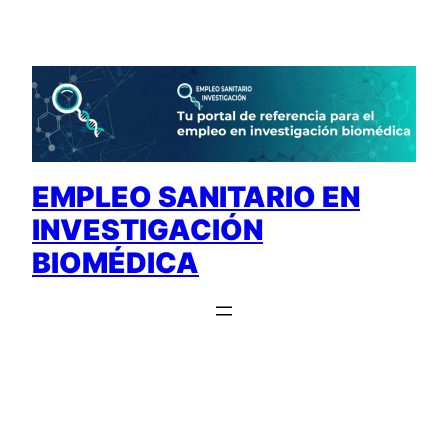
Saltar
al
contenido
EMPLEO SANITARIO EN
INVESTIGACIÓN
BIOMÉDICA