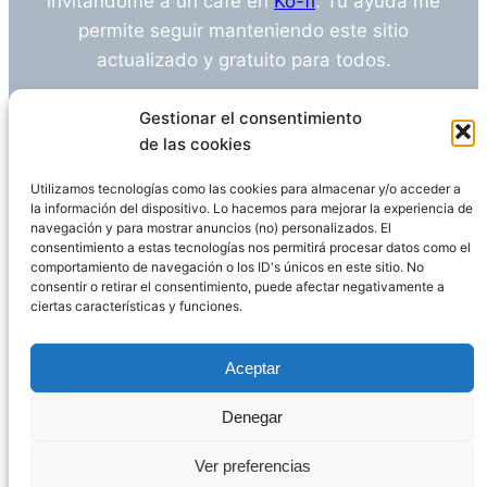
invitándome a un café en
Ko-fi
. Tu ayuda me
permite seguir manteniendo este sitio
actualizado y gratuito para todos.
¿Tienes alguna duda o sugerencia? Escríbeme
Gestionar el consentimiento
a
info@empleosanitarioinvestigacion.es
de las cookies
Utilizamos tecnologías como las cookies para almacenar y/o acceder a
la información del dispositivo. Lo hacemos para mejorar la experiencia de
navegación y para mostrar anuncios (no) personalizados. El
Descargo de Responsabilidad
consentimiento a estas tecnologías nos permitirá procesar datos como el
comportamiento de navegación o los ID's únicos en este sitio. No
consentir o retirar el consentimiento, puede afectar negativamente a
Declaración de Privacidad
Política de cookies
ciertas características y funciones.
Funciona gracias a
WordPress
Aceptar
Denegar
Página administrada por
Javier Ripoll
Ver preferencias