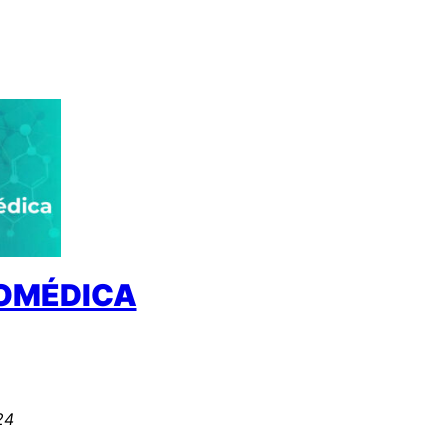
IOMÉDICA
24