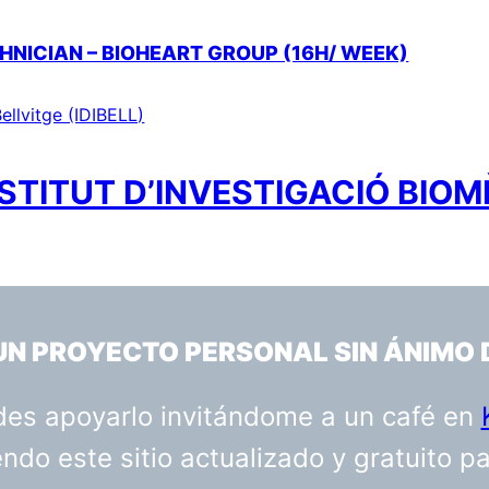
HNICIAN – BIOHEART GROUP (16H/ WEEK)
ellvitge (IDIBELL)
STITUT D’INVESTIGACIÓ BIOM
 UN PROYECTO PERSONAL SIN ÁNIMO 
uedes apoyarlo invitándome a un café en
do este sitio actualizado y gratuito p