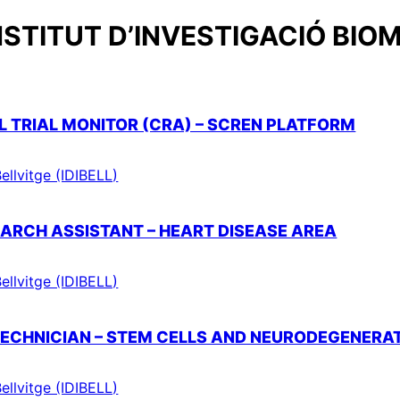
NSTITUT D’INVESTIGACIÓ BIOM
AL TRIAL MONITOR (CRA) – SCREN PLATFORM
ellvitge (IDIBELL)
SEARCH ASSISTANT – HEART DISEASE AREA
ellvitge (IDIBELL)
TECHNICIAN – STEM CELLS AND NEURODEGENERA
ellvitge (IDIBELL)