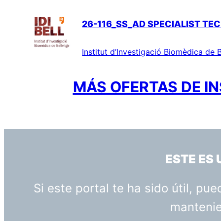
26-116_SS_AD SPECIALIST TEC
Institut d’Investigació Biomèdica de B
MÁS OFERTAS DE IN
ESTE ES
Si este portal te ha sido útil, p
mantenien