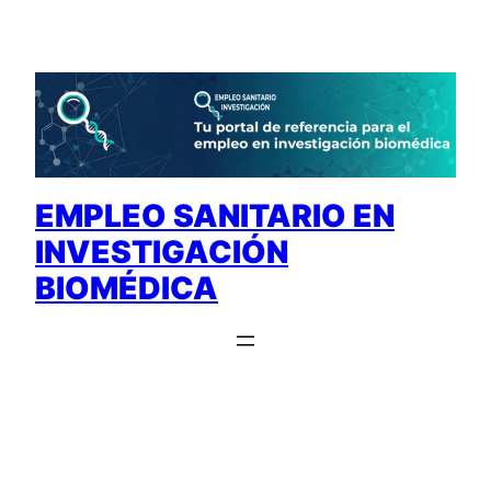
Saltar
al
contenido
EMPLEO SANITARIO EN
INVESTIGACIÓN
BIOMÉDICA