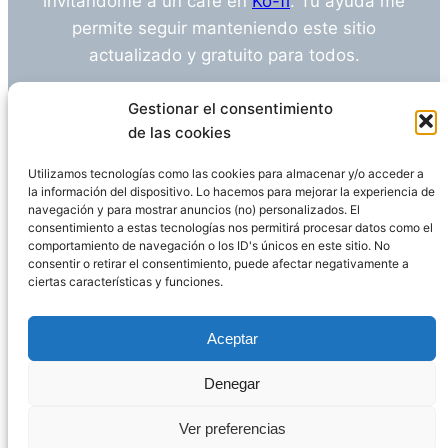
invitándome a un café en
Ko-fi
. Tu ayuda me
permite seguir manteniendo este sitio
actualizado y gratuito para todos.
¿Tienes alguna duda o sugerencia? Escríbeme
Gestionar el consentimiento
a
info@empleosanitarioinvestigacion.es
de las cookies
Utilizamos tecnologías como las cookies para almacenar y/o acceder a
la información del dispositivo. Lo hacemos para mejorar la experiencia de
navegación y para mostrar anuncios (no) personalizados. El
Descargo de Responsabilidad
consentimiento a estas tecnologías nos permitirá procesar datos como el
comportamiento de navegación o los ID's únicos en este sitio. No
consentir o retirar el consentimiento, puede afectar negativamente a
Declaración de Privacidad
Política de cookies
ciertas características y funciones.
Funciona gracias a
WordPress
Aceptar
Denegar
Página administrada por
Javier Ripoll
Ver preferencias