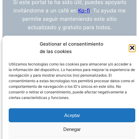
Si este portal te ha sido útil, puedes apoyarlo
invitándome a un café en
Ko-fi
. Tu ayuda me
permite seguir manteniendo este sitio
actualizado y gratuito para todos.
¿Tienes alguna duda o sugerencia? Escríbeme
Gestionar el consentimiento
a
info@empleosanitarioinvestigacion.es
de las cookies
Utilizamos tecnologías como las cookies para almacenar y/o acceder a
la información del dispositivo. Lo hacemos para mejorar la experiencia de
navegación y para mostrar anuncios (no) personalizados. El
Descargo de Responsabilidad
consentimiento a estas tecnologías nos permitirá procesar datos como el
comportamiento de navegación o los ID's únicos en este sitio. No
consentir o retirar el consentimiento, puede afectar negativamente a
Declaración de Privacidad
Política de cookies
ciertas características y funciones.
Funciona gracias a
WordPress
Aceptar
Denegar