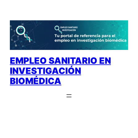
Saltar
al
contenido
EMPLEO SANITARIO EN
INVESTIGACIÓN
BIOMÉDICA