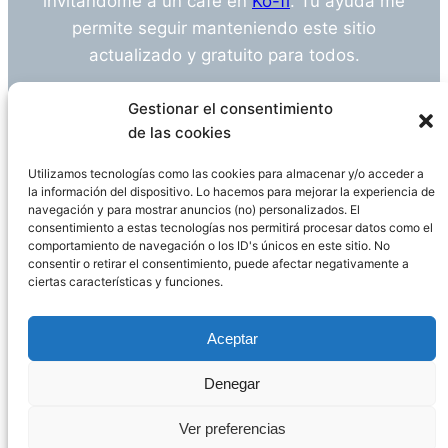
invitándome a un café en
Ko-fi
. Tu ayuda me
permite seguir manteniendo este sitio
actualizado y gratuito para todos.
¿Tienes alguna duda o sugerencia? Escríbeme
Gestionar el consentimiento
a
info@empleosanitarioinvestigacion.es
de las cookies
Utilizamos tecnologías como las cookies para almacenar y/o acceder a
la información del dispositivo. Lo hacemos para mejorar la experiencia de
navegación y para mostrar anuncios (no) personalizados. El
Descargo de Responsabilidad
consentimiento a estas tecnologías nos permitirá procesar datos como el
comportamiento de navegación o los ID's únicos en este sitio. No
consentir o retirar el consentimiento, puede afectar negativamente a
Declaración de Privacidad
Política de cookies
ciertas características y funciones.
Funciona gracias a
WordPress
Aceptar
Denegar
Página administrada por
Javier Ripoll
Ver preferencias