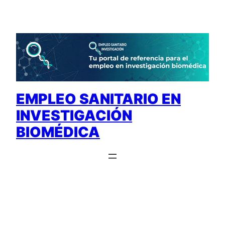
Saltar
al
contenido
EMPLEO SANITARIO EN
INVESTIGACIÓN
BIOMÉDICA