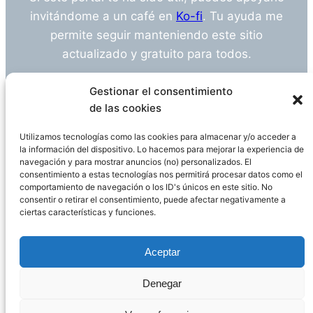
invitándome a un café en
Ko-fi
. Tu ayuda me
permite seguir manteniendo este sitio
actualizado y gratuito para todos.
¿Tienes alguna duda o sugerencia? Escríbeme
Gestionar el consentimiento
a
info@empleosanitarioinvestigacion.es
de las cookies
Utilizamos tecnologías como las cookies para almacenar y/o acceder a
la información del dispositivo. Lo hacemos para mejorar la experiencia de
navegación y para mostrar anuncios (no) personalizados. El
Descargo de Responsabilidad
consentimiento a estas tecnologías nos permitirá procesar datos como el
comportamiento de navegación o los ID's únicos en este sitio. No
consentir o retirar el consentimiento, puede afectar negativamente a
Declaración de Privacidad
Política de cookies
ciertas características y funciones.
Funciona gracias a
WordPress
Aceptar
Denegar
Página administrada por
Javier Ripoll