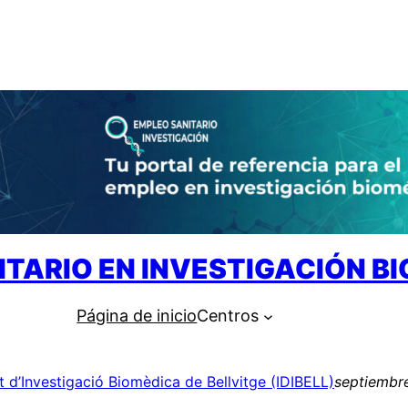
ITARIO EN INVESTIGACIÓN B
Página de inicio
Centros
ut d’Investigació Biomèdica de Bellvitge (IDIBELL)
septiembr