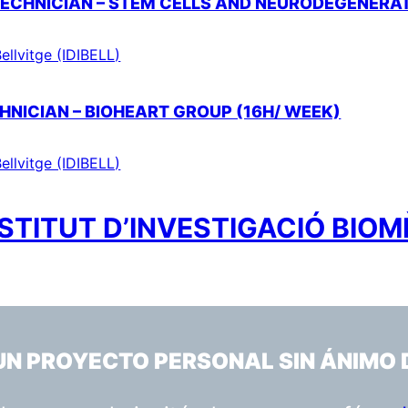
TECHNICIAN – STEM CELLS AND NEURODEGENERA
ellvitge (IDIBELL)
HNICIAN – BIOHEART GROUP (16H/ WEEK)
ellvitge (IDIBELL)
STITUT D’INVESTIGACIÓ BIOM
 UN PROYECTO PERSONAL SIN ÁNIMO 