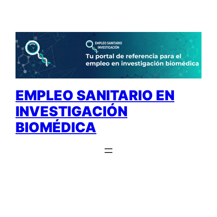
Saltar
al
contenido
EMPLEO SANITARIO EN
INVESTIGACIÓN
BIOMÉDICA