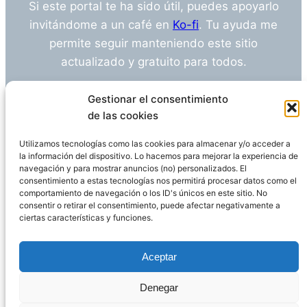
Si este portal te ha sido útil, puedes apoyarlo
invitándome a un café en
Ko-fi
. Tu ayuda me
permite seguir manteniendo este sitio
actualizado y gratuito para todos.
¿Tienes alguna duda o sugerencia? Escríbeme
Gestionar el consentimiento
a
info@empleosanitarioinvestigacion.es
de las cookies
Utilizamos tecnologías como las cookies para almacenar y/o acceder a
la información del dispositivo. Lo hacemos para mejorar la experiencia de
navegación y para mostrar anuncios (no) personalizados. El
Descargo de Responsabilidad
consentimiento a estas tecnologías nos permitirá procesar datos como el
comportamiento de navegación o los ID's únicos en este sitio. No
consentir o retirar el consentimiento, puede afectar negativamente a
Declaración de Privacidad
Política de cookies
ciertas características y funciones.
Funciona gracias a
WordPress
Aceptar
Denegar