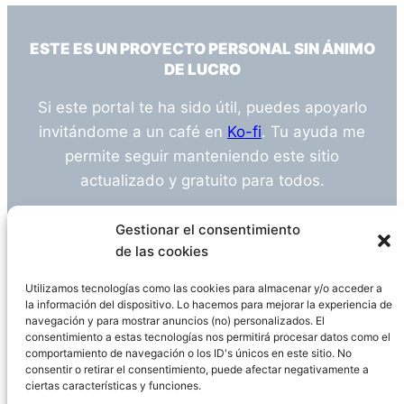
ESTE ES UN PROYECTO PERSONAL SIN ÁNIMO
DE LUCRO
Si este portal te ha sido útil, puedes apoyarlo
invitándome a un café en
Ko-fi
. Tu ayuda me
permite seguir manteniendo este sitio
actualizado y gratuito para todos.
¿Tienes alguna duda o sugerencia? Escríbeme
Gestionar el consentimiento
a
info@empleosanitarioinvestigacion.es
de las cookies
Utilizamos tecnologías como las cookies para almacenar y/o acceder a
la información del dispositivo. Lo hacemos para mejorar la experiencia de
navegación y para mostrar anuncios (no) personalizados. El
Descargo de Responsabilidad
consentimiento a estas tecnologías nos permitirá procesar datos como el
comportamiento de navegación o los ID's únicos en este sitio. No
consentir o retirar el consentimiento, puede afectar negativamente a
Declaración de Privacidad
Política de cookies
ciertas características y funciones.