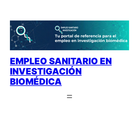
Saltar
al
contenido
EMPLEO SANITARIO EN
INVESTIGACIÓN
BIOMÉDICA