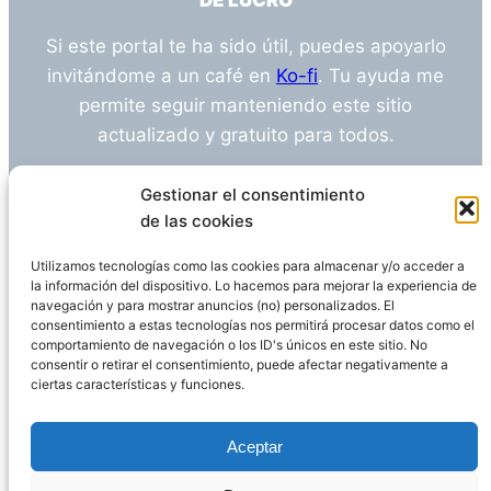
DE LUCRO
Si este portal te ha sido útil, puedes apoyarlo
invitándome a un café en
Ko-fi
. Tu ayuda me
permite seguir manteniendo este sitio
actualizado y gratuito para todos.
¿Tienes alguna duda o sugerencia? Escríbeme
Gestionar el consentimiento
a
info@empleosanitarioinvestigacion.es
de las cookies
Utilizamos tecnologías como las cookies para almacenar y/o acceder a
la información del dispositivo. Lo hacemos para mejorar la experiencia de
navegación y para mostrar anuncios (no) personalizados. El
Descargo de Responsabilidad
consentimiento a estas tecnologías nos permitirá procesar datos como el
comportamiento de navegación o los ID's únicos en este sitio. No
consentir o retirar el consentimiento, puede afectar negativamente a
Declaración de Privacidad
Política de cookies
ciertas características y funciones.
Funciona gracias a
WordPress
Aceptar