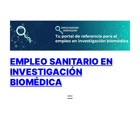
Saltar
al
contenido
EMPLEO SANITARIO EN
INVESTIGACIÓN
BIOMÉDICA