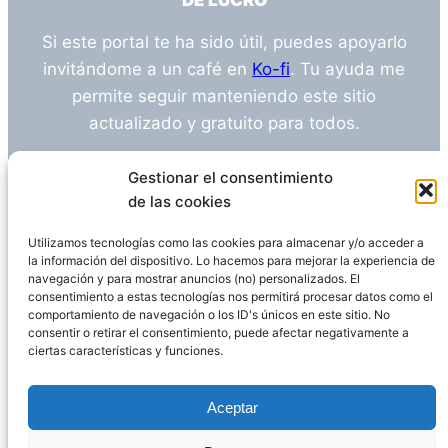
DE LUCRO
Si este portal te ha sido útil, puedes apoyarlo
invitándome a un café en
Ko-fi
. Tu ayuda me
permite seguir manteniendo este sitio
actualizado y gratuito para todos.
¿Tienes alguna duda o sugerencia? Escríbeme
Gestionar el consentimiento
a
info@empleosanitarioinvestigacion.es
de las cookies
Utilizamos tecnologías como las cookies para almacenar y/o acceder a
la información del dispositivo. Lo hacemos para mejorar la experiencia de
navegación y para mostrar anuncios (no) personalizados. El
Descargo de Responsabilidad
consentimiento a estas tecnologías nos permitirá procesar datos como el
comportamiento de navegación o los ID's únicos en este sitio. No
consentir o retirar el consentimiento, puede afectar negativamente a
Declaración de Privacidad
Política de cookies
ciertas características y funciones.
Funciona gracias a
WordPress
Aceptar