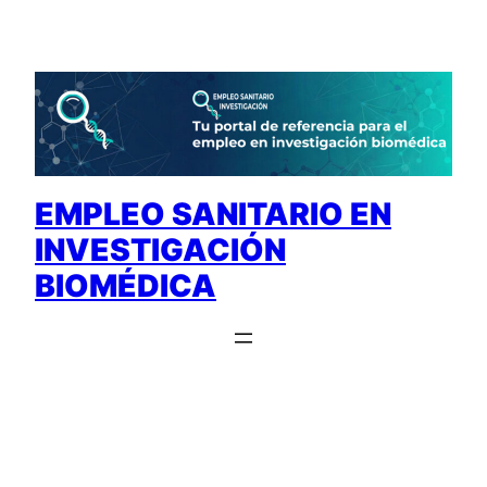
Saltar
al
contenido
EMPLEO SANITARIO EN
INVESTIGACIÓN
BIOMÉDICA