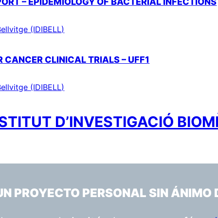
PORT – EPIDEMIOLOGY OF BACTERIAL INFECTIONS
ellvitge (IDIBELL)
 CANCER CLINICAL TRIALS – UFF1
ellvitge (IDIBELL)
STITUT D’INVESTIGACIÓ BIOM
 UN PROYECTO PERSONAL SIN ÁNIMO 