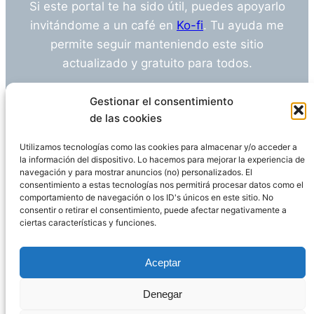
Si este portal te ha sido útil, puedes apoyarlo
invitándome a un café en
Ko-fi
. Tu ayuda me
permite seguir manteniendo este sitio
actualizado y gratuito para todos.
¿Tienes alguna duda o sugerencia? Escríbeme
Gestionar el consentimiento
a
info@empleosanitarioinvestigacion.es
de las cookies
Utilizamos tecnologías como las cookies para almacenar y/o acceder a
la información del dispositivo. Lo hacemos para mejorar la experiencia de
navegación y para mostrar anuncios (no) personalizados. El
Descargo de Responsabilidad
consentimiento a estas tecnologías nos permitirá procesar datos como el
comportamiento de navegación o los ID's únicos en este sitio. No
consentir o retirar el consentimiento, puede afectar negativamente a
Declaración de Privacidad
Política de cookies
ciertas características y funciones.
Funciona gracias a
WordPress
Aceptar
Denegar