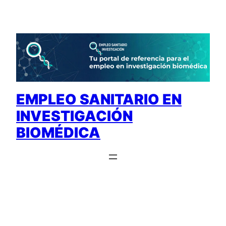
Saltar
al
contenido
EMPLEO SANITARIO EN
INVESTIGACIÓN
BIOMÉDICA