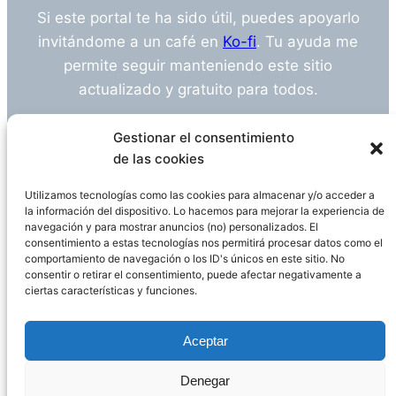
Si este portal te ha sido útil, puedes apoyarlo
invitándome a un café en
Ko-fi
. Tu ayuda me
permite seguir manteniendo este sitio
actualizado y gratuito para todos.
¿Tienes alguna duda o sugerencia? Escríbeme
Gestionar el consentimiento
a
info@empleosanitarioinvestigacion.es
de las cookies
Utilizamos tecnologías como las cookies para almacenar y/o acceder a
la información del dispositivo. Lo hacemos para mejorar la experiencia de
navegación y para mostrar anuncios (no) personalizados. El
Descargo de Responsabilidad
consentimiento a estas tecnologías nos permitirá procesar datos como el
comportamiento de navegación o los ID's únicos en este sitio. No
consentir o retirar el consentimiento, puede afectar negativamente a
Declaración de Privacidad
Política de cookies
ciertas características y funciones.
Funciona gracias a
WordPress
Aceptar
Denegar