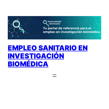
Saltar
al
contenido
EMPLEO SANITARIO EN
INVESTIGACIÓN
BIOMÉDICA