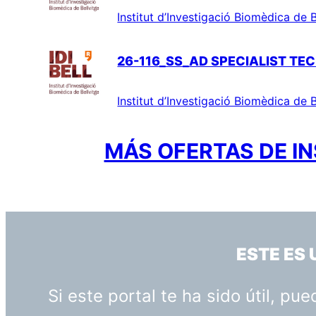
Institut d’Investigació Biomèdica de B
26-116_SS_AD SPECIALIST TEC
Institut d’Investigació Biomèdica de B
MÁS OFERTAS DE IN
ESTE ES
Si este portal te ha sido útil, p