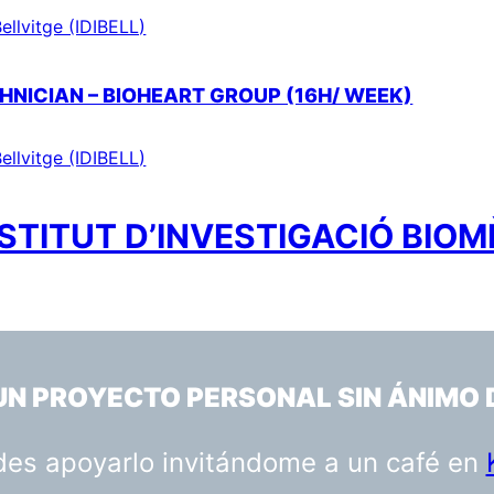
ellvitge (IDIBELL)
HNICIAN – BIOHEART GROUP (16H/ WEEK)
ellvitge (IDIBELL)
STITUT D’INVESTIGACIÓ BIOM
 UN PROYECTO PERSONAL SIN ÁNIMO 
uedes apoyarlo invitándome a un café en