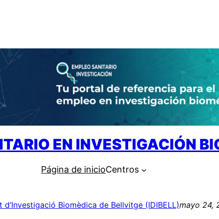
ITARIO EN INVESTIGACIÓN B
Página de inicio
Centros
ut d’Investigació Biomèdica de Bellvitge (IDIBELL)
mayo 24, 