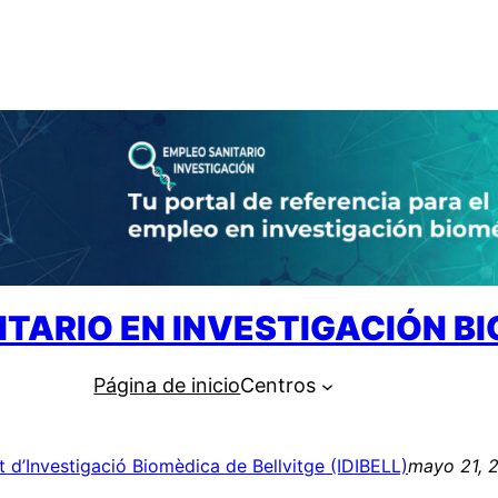
ITARIO EN INVESTIGACIÓN B
Página de inicio
Centros
ut d’Investigació Biomèdica de Bellvitge (IDIBELL)
mayo 21, 