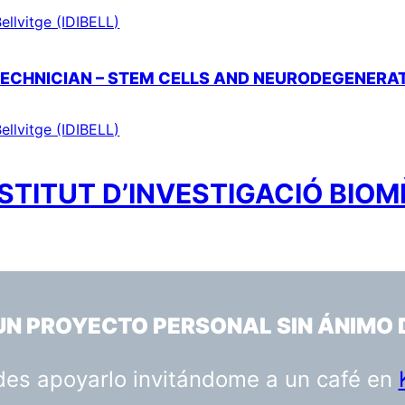
ellvitge (IDIBELL)
TECHNICIAN – STEM CELLS AND NEURODEGENERA
ellvitge (IDIBELL)
STITUT D’INVESTIGACIÓ BIOM
 UN PROYECTO PERSONAL SIN ÁNIMO 
uedes apoyarlo invitándome a un café en