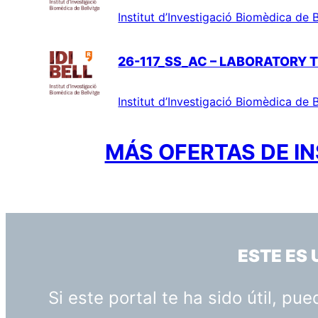
Institut d’Investigació Biomèdica de B
26-117_SS_AC – LABORATORY 
Institut d’Investigació Biomèdica de B
MÁS OFERTAS DE IN
ESTE ES
Si este portal te ha sido útil, p