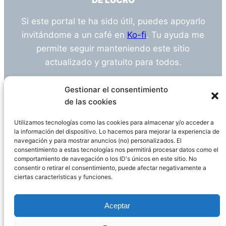
DE LUCRO
Si este portal te ha sido útil, puedes apoyarlo
invitándome a un café en
Ko-fi
. Tu ayuda me
permite seguir manteniendo este sitio
actualizado y gratuito para todos.
¿Tienes alguna duda o sugerencia? Escríbeme
Gestionar el consentimiento
a
info@empleosanitarioinvestigacion.es
de las cookies
Utilizamos tecnologías como las cookies para almacenar y/o acceder a
la información del dispositivo. Lo hacemos para mejorar la experiencia de
navegación y para mostrar anuncios (no) personalizados. El
Descargo de Responsabilidad
consentimiento a estas tecnologías nos permitirá procesar datos como el
comportamiento de navegación o los ID's únicos en este sitio. No
consentir o retirar el consentimiento, puede afectar negativamente a
Declaración de Privacidad
Política de cookies
ciertas características y funciones.
Funciona gracias a
WordPress
Aceptar