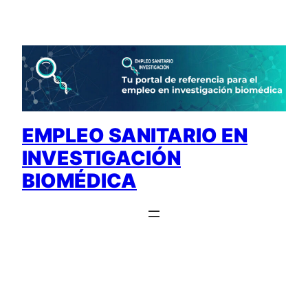
Saltar
al
contenido
EMPLEO SANITARIO EN
INVESTIGACIÓN
BIOMÉDICA