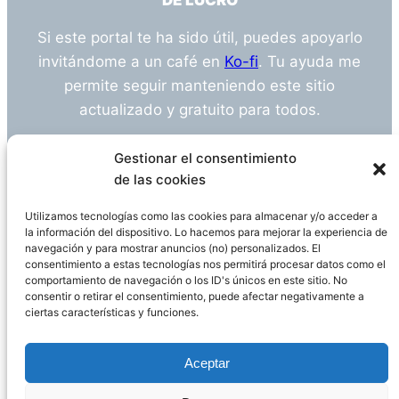
DE LUCRO
Si este portal te ha sido útil, puedes apoyarlo
invitándome a un café en
Ko-fi
. Tu ayuda me
permite seguir manteniendo este sitio
actualizado y gratuito para todos.
¿Tienes alguna duda o sugerencia? Escríbeme
Gestionar el consentimiento
a
info@empleosanitarioinvestigacion.es
de las cookies
Utilizamos tecnologías como las cookies para almacenar y/o acceder a
la información del dispositivo. Lo hacemos para mejorar la experiencia de
navegación y para mostrar anuncios (no) personalizados. El
Descargo de Responsabilidad
consentimiento a estas tecnologías nos permitirá procesar datos como el
comportamiento de navegación o los ID's únicos en este sitio. No
consentir o retirar el consentimiento, puede afectar negativamente a
Declaración de Privacidad
Política de cookies
ciertas características y funciones.
Funciona gracias a
WordPress
Aceptar