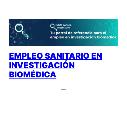
Saltar
al
contenido
EMPLEO SANITARIO EN
INVESTIGACIÓN
BIOMÉDICA