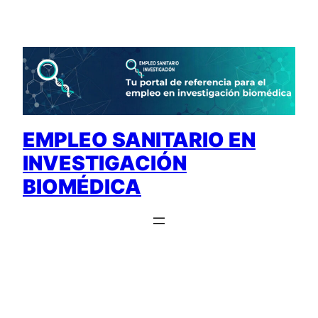
Saltar
al
contenido
EMPLEO SANITARIO EN
INVESTIGACIÓN
BIOMÉDICA