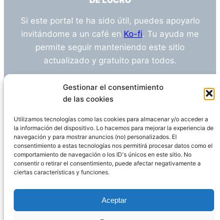
DE LUCRO
Si este portal te ha sido útil, puedes apoyarlo
invitándome a un café en
Ko-fi
. Tu ayuda me
permite seguir manteniendo este sitio
actualizado y gratuito para todos.
¿Tienes alguna duda o sugerencia? Escríbeme
Gestionar el consentimiento
a
info@empleosanitarioinvestigacion.es
de las cookies
Utilizamos tecnologías como las cookies para almacenar y/o acceder a
la información del dispositivo. Lo hacemos para mejorar la experiencia de
navegación y para mostrar anuncios (no) personalizados. El
Descargo de Responsabilidad
consentimiento a estas tecnologías nos permitirá procesar datos como el
comportamiento de navegación o los ID's únicos en este sitio. No
consentir o retirar el consentimiento, puede afectar negativamente a
Declaración de Privacidad
Política de cookies
ciertas características y funciones.
Funciona gracias a
WordPress
Aceptar