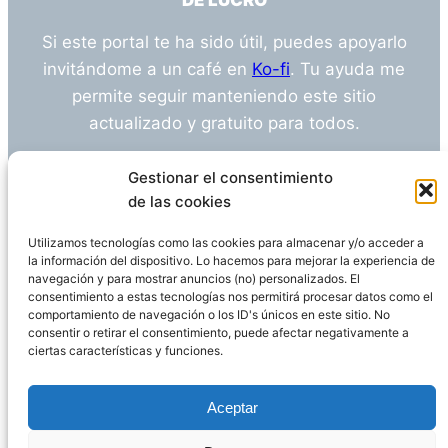
DE LUCRO
Si este portal te ha sido útil, puedes apoyarlo
invitándome a un café en
Ko-fi
. Tu ayuda me
permite seguir manteniendo este sitio
actualizado y gratuito para todos.
¿Tienes alguna duda o sugerencia? Escríbeme
Gestionar el consentimiento
a
info@empleosanitarioinvestigacion.es
de las cookies
Utilizamos tecnologías como las cookies para almacenar y/o acceder a
la información del dispositivo. Lo hacemos para mejorar la experiencia de
navegación y para mostrar anuncios (no) personalizados. El
Descargo de Responsabilidad
consentimiento a estas tecnologías nos permitirá procesar datos como el
comportamiento de navegación o los ID's únicos en este sitio. No
consentir o retirar el consentimiento, puede afectar negativamente a
Declaración de Privacidad
Política de cookies
ciertas características y funciones.
Funciona gracias a
WordPress
Aceptar