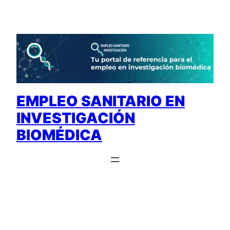
Saltar
al
contenido
EMPLEO SANITARIO EN
INVESTIGACIÓN
BIOMÉDICA