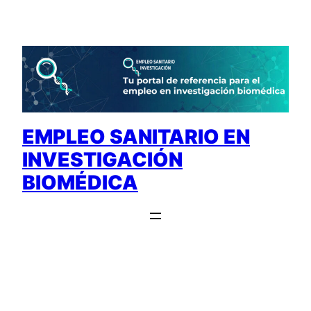
Saltar
al
contenido
EMPLEO SANITARIO EN
INVESTIGACIÓN
BIOMÉDICA