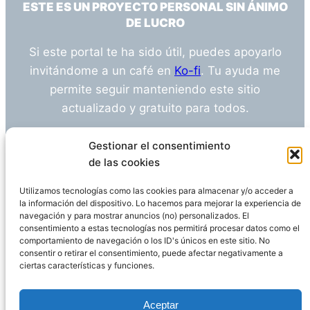
ESTE ES UN PROYECTO PERSONAL SIN ÁNIMO
DE LUCRO
Si este portal te ha sido útil, puedes apoyarlo
invitándome a un café en
Ko-fi
. Tu ayuda me
permite seguir manteniendo este sitio
actualizado y gratuito para todos.
¿Tienes alguna duda o sugerencia? Escríbeme
Gestionar el consentimiento
a
info@empleosanitarioinvestigacion.es
de las cookies
Utilizamos tecnologías como las cookies para almacenar y/o acceder a
la información del dispositivo. Lo hacemos para mejorar la experiencia de
navegación y para mostrar anuncios (no) personalizados. El
Descargo de Responsabilidad
consentimiento a estas tecnologías nos permitirá procesar datos como el
comportamiento de navegación o los ID's únicos en este sitio. No
consentir o retirar el consentimiento, puede afectar negativamente a
Declaración de Privacidad
Política de cookies
ciertas características y funciones.
Funciona gracias a
WordPress
Aceptar