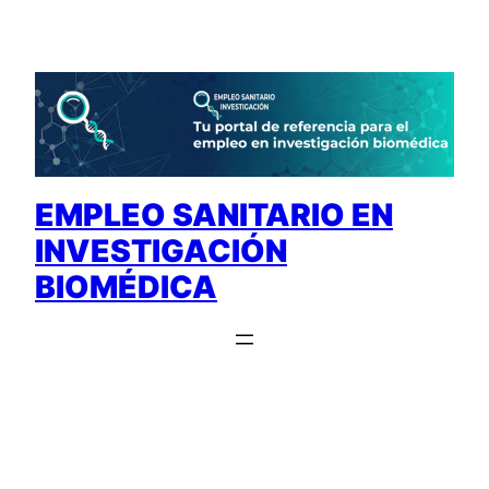
Saltar
al
contenido
EMPLEO SANITARIO EN
INVESTIGACIÓN
BIOMÉDICA