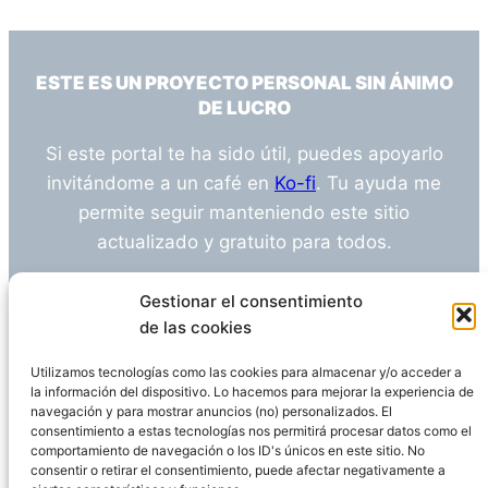
ESTE ES UN PROYECTO PERSONAL SIN ÁNIMO
DE LUCRO
Si este portal te ha sido útil, puedes apoyarlo
invitándome a un café en
Ko-fi
. Tu ayuda me
permite seguir manteniendo este sitio
actualizado y gratuito para todos.
¿Tienes alguna duda o sugerencia? Escríbeme
Gestionar el consentimiento
a
info@empleosanitarioinvestigacion.es
de las cookies
Utilizamos tecnologías como las cookies para almacenar y/o acceder a
la información del dispositivo. Lo hacemos para mejorar la experiencia de
navegación y para mostrar anuncios (no) personalizados. El
Descargo de Responsabilidad
consentimiento a estas tecnologías nos permitirá procesar datos como el
comportamiento de navegación o los ID's únicos en este sitio. No
consentir o retirar el consentimiento, puede afectar negativamente a
Declaración de Privacidad
Política de cookies