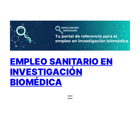
Saltar
al
contenido
EMPLEO SANITARIO EN
INVESTIGACIÓN
BIOMÉDICA