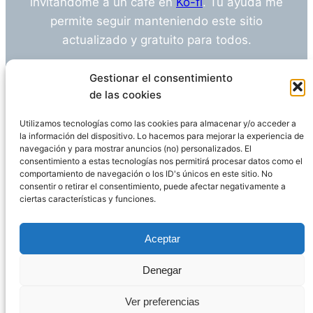
invitándome a un café en
Ko-fi
. Tu ayuda me
permite seguir manteniendo este sitio
actualizado y gratuito para todos.
¿Tienes alguna duda o sugerencia? Escríbeme
Gestionar el consentimiento
a
info@empleosanitarioinvestigacion.es
de las cookies
Utilizamos tecnologías como las cookies para almacenar y/o acceder a
la información del dispositivo. Lo hacemos para mejorar la experiencia de
navegación y para mostrar anuncios (no) personalizados. El
Descargo de Responsabilidad
consentimiento a estas tecnologías nos permitirá procesar datos como el
comportamiento de navegación o los ID's únicos en este sitio. No
consentir o retirar el consentimiento, puede afectar negativamente a
Declaración de Privacidad
Política de cookies
ciertas características y funciones.
Funciona gracias a
WordPress
Aceptar
Denegar
Página administrada por
Javier Ripoll
Ver preferencias