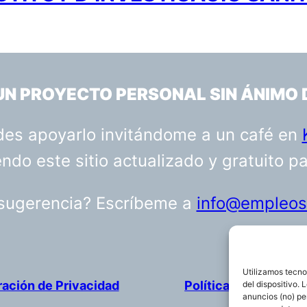
 UN PROYECTO PERSONAL SIN ÁNIMO 
uedes apoyarlo invitándome a un café en
do este sitio actualizado y gratuito p
 sugerencia? Escríbeme a
info@empleosa
Utilizamos tecno
ración de Privacidad
Política de cookies
del dispositivo.
anuncios (no) pe