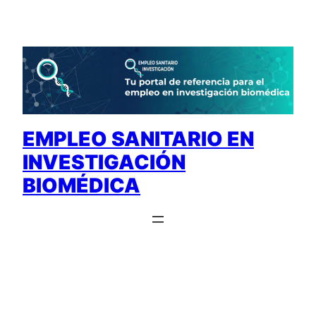
Saltar
al
contenido
EMPLEO SANITARIO EN
INVESTIGACIÓN
BIOMÉDICA