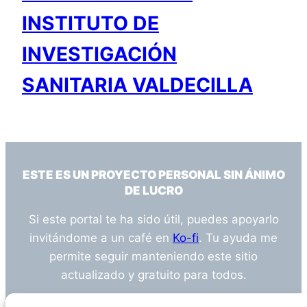
INSTITUTO DE
INVESTIGACIÓN
SANITARIA VALDECILLA
ESTE ES UN PROYECTO PERSONAL SIN ÁNIMO
DE LUCRO
Si este portal te ha sido útil, puedes apoyarlo
invitándome a un café en
Ko-fi
. Tu ayuda me
permite seguir manteniendo este sitio
actualizado y gratuito para todos.
¿Tienes alguna duda o sugerencia? Escríbeme