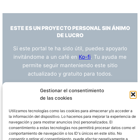
ESTE ES UN PROYECTO PERSONAL SIN ÁNIMO
DE LUCRO
Si este portal te ha sido útil, puedes apoyarlo
invitándome a un café en
Ko-fi
. Tu ayuda me
permite seguir manteniendo este sitio
actualizado y gratuito para todos.
¿Tienes alguna duda o sugerencia? Escríbeme
Gestionar el consentimiento
a
info@empleosanitarioinvestigacion.es
de las cookies
Utilizamos tecnologías como las cookies para almacenar y/o acceder a
la información del dispositivo. Lo hacemos para mejorar la experiencia de
navegación y para mostrar anuncios (no) personalizados. El
Descargo de Responsabilidad
consentimiento a estas tecnologías nos permitirá procesar datos como el
comportamiento de navegación o los ID's únicos en este sitio. No
consentir o retirar el consentimiento, puede afectar negativamente a