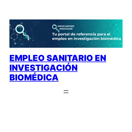
Saltar
al
contenido
EMPLEO SANITARIO EN
INVESTIGACIÓN
BIOMÉDICA